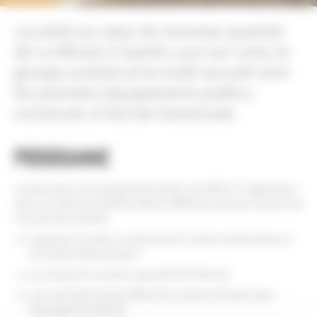
Localisé au cœur du nouveau quartier
de La Minais à Sainte Luce sur Loire, le
groupe scolaire et le multi-accueil sont
les premiers équipements publics
construits à l’est de l’autoroute.
Programme
Construction d’un équipement public de 4500 m² regroupant
dans un même ensemble bâti les différents secteurs autour de
l’accueil des enfants
Le groupe scolaire composé de 6 classes maternelles et
10 classes élémentaires
Le restaurant scolaire (capacité 420 élèves)
L’accueil périscolaire (APS) et le centre de loisirs sans
hébergement (ALSH)