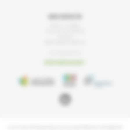
Nous contacter
Bat 02 – 7e étage
34, rue du Pré-Gauchet
CS 93521
44035 NANTES CEDEX 01
Tel : 02 40 92 95 30
Envoyez-nous un message
Loire Océan Développement et Loire Océan Métropole Aménagement