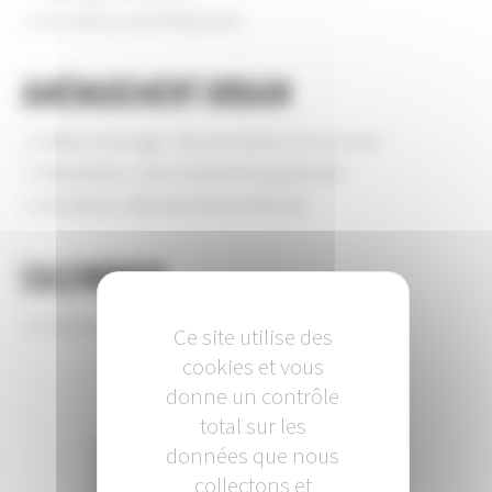
Le multi-accueil (40 places)
Aménagement urbain
Maitre d’ouvrage : Ville de Sainte-Luce sur Loire
Mandataire : Loire Océan Développement
Architecte : Mûrisserie Parent-Rachdi
Calendrier
Livraison du Groupe scolaire : été 2015
Ce site utilise des
cookies et vous
donne un contrôle
total sur les
données que nous
+
collectons et