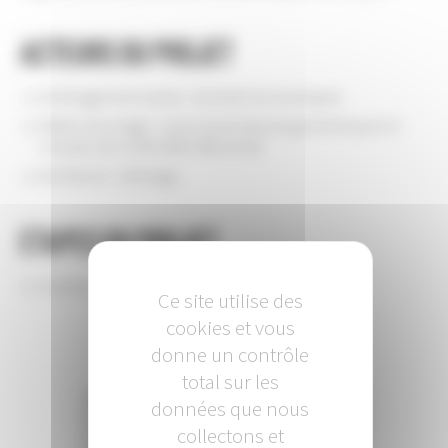
Acteurs du projet
Aménagement urbain / Activités économiques
Maitre d’ouvrage : Loire Océan Développement pour le
compte de la SAS ADEO BELLEVUE
Architecte : 2A Design
Etapes du projet
Livraison de l’immeuble : Juin 2015
Ce site utilise des
cookies et vous
donne un contrôle
total sur les
données que nous
+
collectons et
−