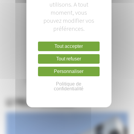
utilisons. A tout
moment, vous
pouvez modifier vos
préférences.
Tout accepter
Tout refuser
Personnaliser
Leaflet
| Loire Océan Développement
Politique de
confidentialité
Le projet en images