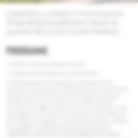
L’opération La Station s’inscrit dans le
Projet de Renouvellement Urbain du
Quartier BELLEVUE à Saint-Herblain.
Programme
2509 m² de surface plancher en R+4
59 places de parkings sous-sol & extérieurs
Le bâtiment de bureaux participe à redynamiser et à
revitaliser l’économie du Grand Bellevue pour le rendre plus
attractif, notamment dans le secteur tertiaire. Dédiés aux
activités de services, ses 2509 m² de surface plancher
accueillent une agence bancaire au rez-de-chaussée, et les
trois étages sont occupés par les bureaux de back office de
Pôle emploi. Son parti pris : un bâtiment monolithe, compact
et modulable. Le bâtiment est pourvue de terrasses
végétalisées améliorant ses caractéristiques thermiques.