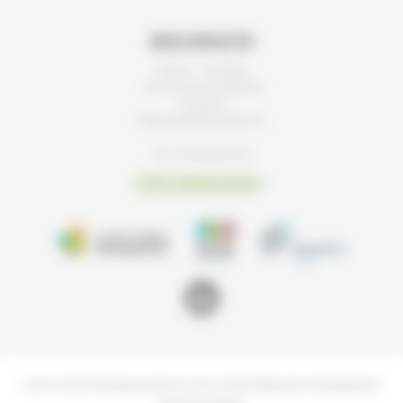
Nous contacter
Bat 02 – 7e étage
34, rue du Pré-Gauchet
CS 93521
44035 NANTES CEDEX 01
Tel : 02 40 92 95 30
Envoyez-nous un message
Loire Océan Développement et Loire Océan Métropole Aménagement