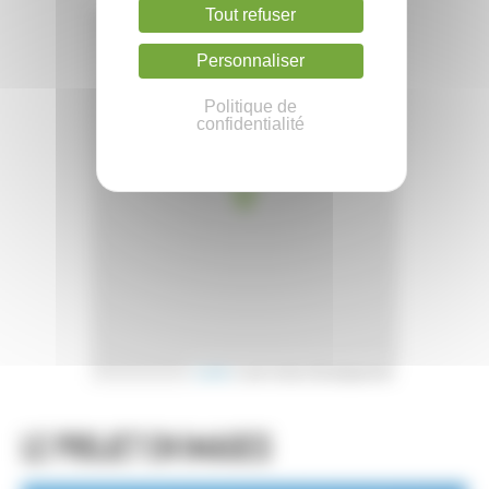
Tout refuser
+
Personnaliser
−
Politique de
confidentialité
Leaflet
| Loire Océan Développement
Le projet en images