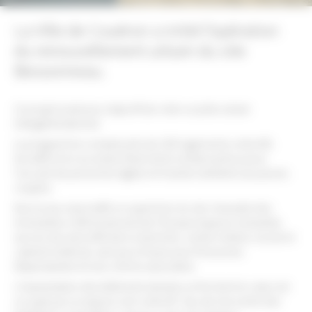
La Ville de Couëron a initié l’opération
du renouvellement urbain du site
Bessonneau.
Ce projet avait pour objectif de créer un pôle urbain
intergénérationnel.
Le programme compte près de 100 logements collectifs
(locatifs et en accession libre) dont certains prévus pour
l’accueil de personnes âgées et d’autres destinés aux jeunes
couples.
Des locaux associatifs occupent les rez-de-chaussée des
immeubles côté boulevard de l’Europe (espace mutualisé,
service de soins infirmiers à domicile, centre médico-social et
cabinet médical), ainsi qu’un foyer pour Personnes
Dépendantes et une crèche associative.
L’implantation des bâtiments dessine un îlot dont le cœur est
occupé par un espace vert collectif : lieu de rencontre des