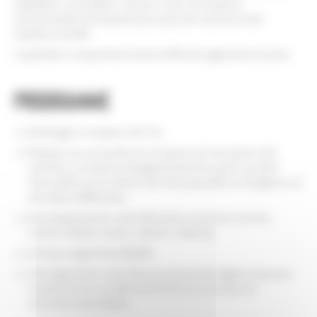
habitants. La transition « douce » avec les maisons
environnantes est assurée par le jeu de volumes et de
hauteurs du bâti.
L’opération comportera environ 50% de logements sociaux.
Programme
Aménager un espace de 2 ha
Réaliser sur une partie de l’emprise de l’ancienne cité
ouvrière, un espace intergénérationnel ayant vocation
d’accueillir sur un même site des populations d’exigence et
de nature différentes.
Des équipements collectifs publics et privés (crèche,
centre-médico social, cabinet médical)
Un foyer logements ADAPEI.
104 logements collectifs pour personnes âgées et jeunes
couples (53 en locatif social et 51 en accession et
accession abordable)