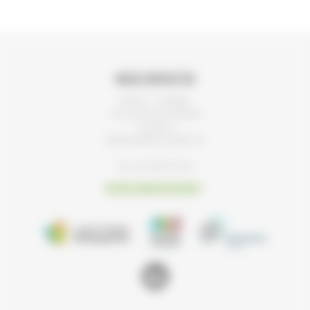
Nous contacter
Bat 02 – 7e étage
34, rue du Pré-Gauchet
CS 93521
44035 NANTES CEDEX 01
Tel : 02 40 92 95 30
Envoyez-nous un message