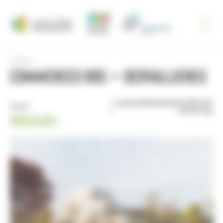
Panneau de gestion des cookies
Nantes
COMMERCES RDC – DERVALLIERES
Loyer prévisionnel 130 € HT
71 m²
HC/m²/an
VOIR LES LOTS >