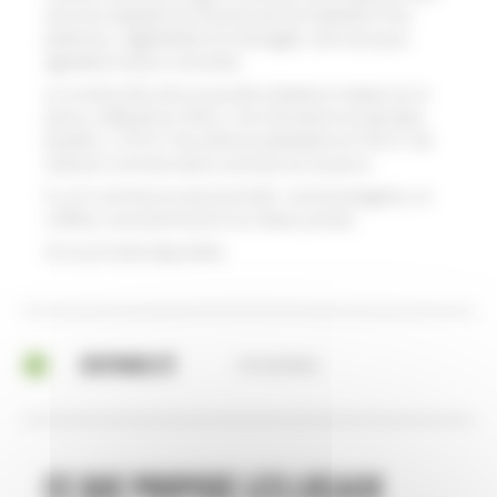
services adaptés aux besoins de ses habitants. Plus
piétonne, végétalisée et ombragée, elle sera plus
agréable et plus conviviale.
La construction de la nouvelle résidence située sur la
place a débuté en 2024, c’est 144 arbres et arbustes
plantés,
1 270 m² de surfaces habitables et 745 m² de
surfaces commerciales ouvertes sur le parvis.
Il y a 5 commerces de proximité : une boulangerie, un
coiffeur, une pharmacie et un tabac presse.
Un local reste disponible.
DISPONIBILITÉ
Immédiate
Ce que propose les locaux