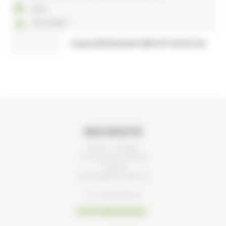
2 lots
75 et 190 m²
Loyer prévisionnel 180 € HT HC/m²/an
Nous contacter
Bat 02 – 7e étage
34, rue du Pré-Gauchet
CS 93521
44035 NANTES CEDEX 01
Tel : 02 40 92 95 30
Envoyez-nous un message