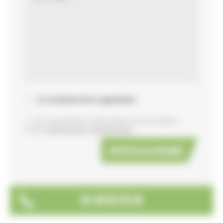
Je souhaite être rappelé(e)
En soumettant ce formulaire vous acceptez
notre
politique de confidentialité
02 40 92 95 30