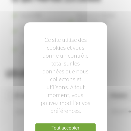
Accès PMR
Réseaux en attente
(électricité, eau,
Locaux situés sur une
télécom)
nouvelle place
Ce site utilise des
Façades et rideaux
cookies et vous
métalliques posés
donne un contrôle
total sur les
Les lots disponibles
données que nous
collectons et
utilisons. A tout
moment, vous
N° de lot
Superficie
Prix/m2
pouvez modifier vos
préférences.
Local
71 m²
130 € HT 
Tout accepter