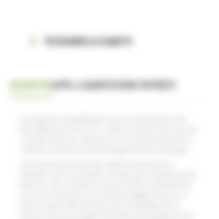
TÉLÉCHARGER LA PLAQUETTE
DESCRIPTION
APPEL A MANIFESTATION D'INTERETS
Le projet de requalification de la nouvelle place des
Dervallières est amorcé. Il s’articule autour de trois axes
: l’amélioration du cadre de vie, le renforcement de la
cohésion sociale et le développement économique.
La nouvelle place des Dervallières deviendra un
véritable cœur de quartier, bordée par le supermarché
Aldi avec des commerces de proximité, repositionnés
au rez-de-chaussée. On retrouvera également sur la
place un pôle attractif autour de la boutique de la
ressourcerie (recyclage et réemploi des objets) et des