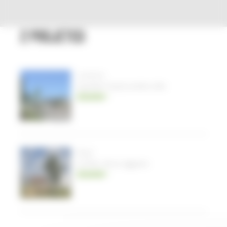
2 PROJET(S)
Couëron
Quartier Ouest centre-ville
Découvrir
Rezé
Le Parc de la Jaguere
Découvrir