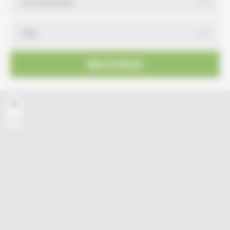
VOIR LES PROJETS
+
−