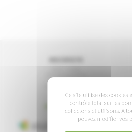
Nous contacter
Bat 02 – 7e étage
34, rue du Pré-Gauchet
CS 93521
44035 NANTES CEDEX 01
Ce site utilise des cookies
Tel : 02 40 92 95 30
contrôle total sur les d
Envoyez-nous un message
collectons et utilisons. A 
pouvez modifier vos p